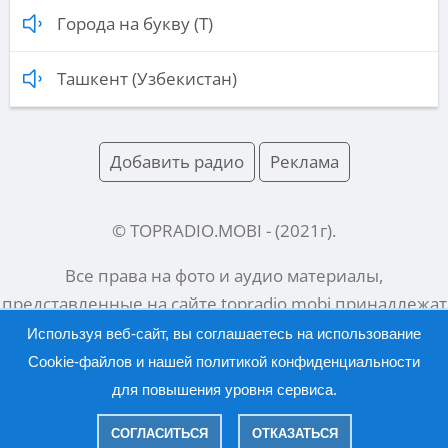
Города на букву (Т)
Ташкент (Узбекистан)
Добавить радио
Реклама
© TOPRADIO.MOBI
- (
2021
г).
Все права на фото и аудио материалы,
представленные на сайте
topradio.mobi
принадлежат
их законным владельцам.
Используя веб-сайт, вы соглашаетесь на использование
Cookie-файлов и нашей
политикой конфиденциальности
для повышения уровня сервиса.
Русский |
English
СОГЛАСИТЬСЯ
ОТКАЗАТЬСЯ