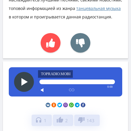
топовой информацией из жанра
танцевальная музыка
в котором и проигрывается данная радиостанция.
TOPRADIO.MOBI
0:00
headphones
thumb_up
thumb_down
1
2
143