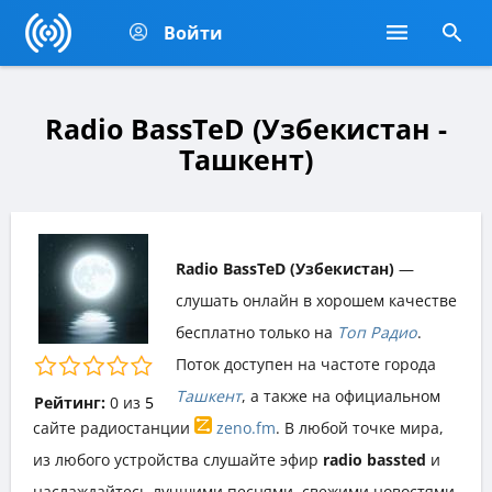
Войти
Radio BassTeD (Узбекистан -
Ташкент)
Radio BassTeD (Узбекистан)
—
слушать онлайн в хорошем качестве
бесплатно только на
Топ Радио
.
Поток доступен на частоте города
Ташкент
, а также на официальном
Рейтинг:
0
из
5
сайте радиостанции
zeno.fm
. В любой точке мира,
из любого устройства слушайте эфир
radio bassted
и
наслаждайтесь лучшими песнями, свежими новостями,