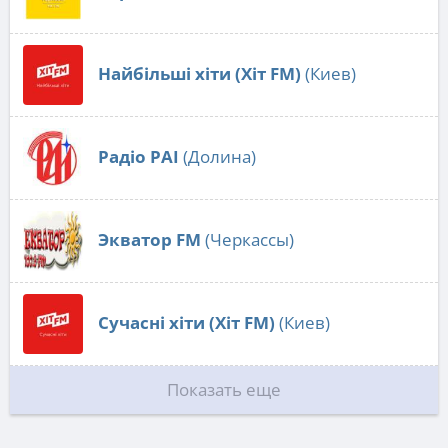
Найбільші хіти (Хіт FM)
(Киев)
Радіо РАІ
(Долина)
Экватор FM
(Черкассы)
Сучасні хіти (Хіт FM)
(Киев)
Показать еще