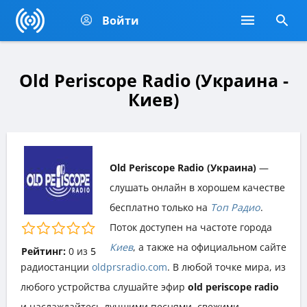
Войти
Old Periscope Radio (Украина -
Киев)
Old Periscope Radio (Украина)
—
слушать онлайн в хорошем качестве
бесплатно только на
Топ Радио
.
Поток доступен на частоте города
Киев
, а также на официальном сайте
Рейтинг:
0
из
5
радиостанции
oldprsradio.com
. В любой точке мира, из
любого устройства слушайте эфир
old periscope radio
и наслаждайтесь лучшими песнями, свежими