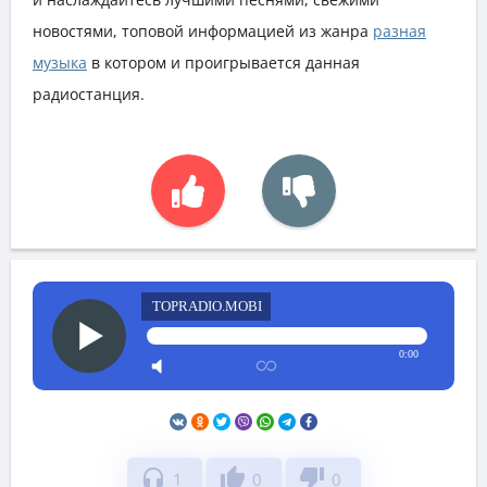
новостями, топовой информацией из жанра
разная
музыка
в котором и проигрывается данная
радиостанция.
TOPRADIO.MOBI
0:00
headphones
thumb_up
thumb_down
1
0
0