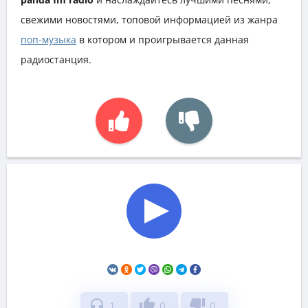
свежими новостями, топовой информацией из жанра
поп-музыка
в котором и проигрывается данная
радиостанция.
headphones
thumb_up
thumb_down
1
0
0