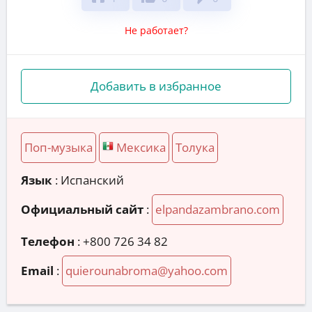
Не работает?
Добавить в избранное
Поп-музыка
Мексика
Толука
Язык
: Испанский
Официальный сайт
:
elpandazambrano.com
Телефон
:
+800 726 34 82
Email
:
quierounabroma@yahoo.com