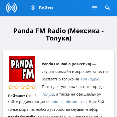
Войти
Panda FM Radio (Мексика -
Толука)
Panda FM Radio (Мексика)
—
слушать онлайн в хорошем качестве
бесплатно только на
Топ Радио
.
Поток доступен на частоте города
Толука
, а также на официальном
Рейтинг:
0
из
5
сайте радиостанции
elpandazambrano.com
. В любой
точке мира, из любого устройства слушайте эфир
panda fm radio
и наслаждайтесь лучшими песнями,