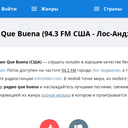
Войти
Жанры
Страны
Que Buena (94.3 FM США - Лос-Ан
ио Que Buena (США)
— слушать онлайн в хорошем качестве бе
ио
. Поток доступен на частоте
94.3 FM
города
Лос-Анджелес
, а
те радиостанции
estrellatv.com
. В любой точке мира, из любого
ир
радио que buena
и наслаждайтесь лучшими песнями, свежим
ормацией из жанра
разная музыка
в котором и проигрывается