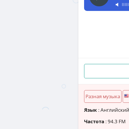
Разная музыка
Язык
: Английски
Частота
: 94.3 FM