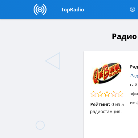
TopRadio
Радио 
Рад
Рад
сай
эф
инф
Рейтинг:
0
из
5
радиостанция.