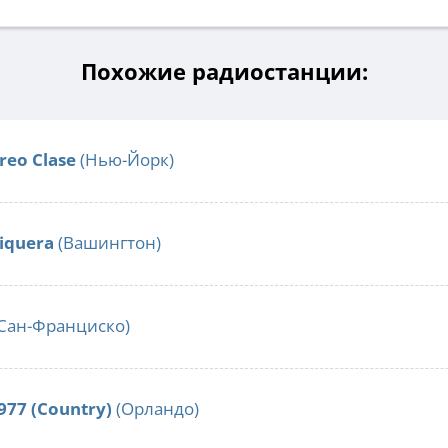
Похожие радиостанции:
reo Clase
(Нью-Йорк)
iquera
(Вашингтон)
Сан-Франциско)
977 (Country)
(Орландо)