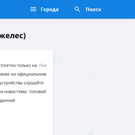
Города
Поиск
джелес)
сплатно только на
Топ
 также на официальном
 устройства слушайте
и новостями, топовой
 данная