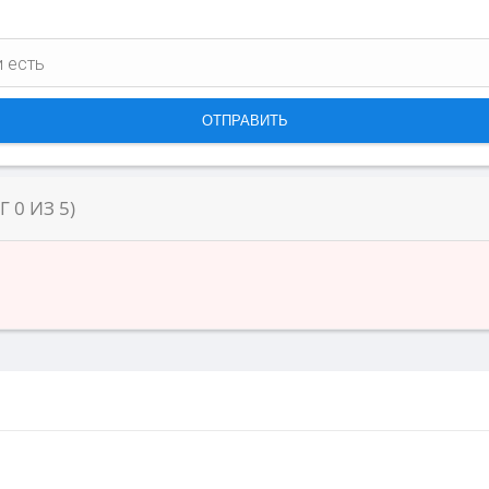
НГ
0
ИЗ
5
)