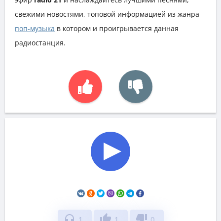
свежими новостями, топовой информацией из жанра
поп-музыка
в котором и проигрывается данная
радиостанция.
headphones
thumb_up
thumb_down
1
1
0