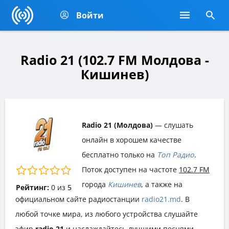
Войти
Radio 21 (102.7 FM Молдова -
Кишинев)
Radio 21 (Молдова)
— слушать
онлайн в хорошем качестве
бесплатно только на
Топ Радио
.
Поток доступен на частоте
102.7 FM
города
Кишинев
, а также на
Рейтинг:
0
из
5
официальном сайте радиостанции
radio21.md
. В
любой точке мира, из любого устройства слушайте
эфир
radio 21
и наслаждайтесь лучшими песнями,