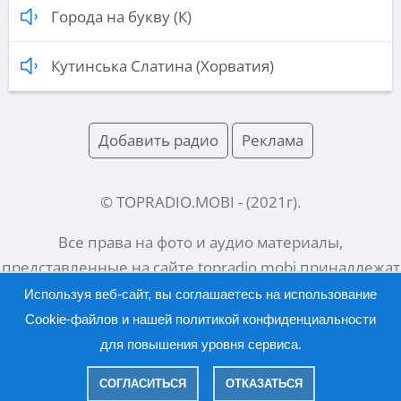
Города на букву (К)
Кутинська Слатина (Хорватия)
Добавить радио
Реклама
© TOPRADIO.MOBI
- (
2021
г).
Все права на фото и аудио материалы,
представленные на сайте
topradio.mobi
принадлежат
их законным владельцам.
Используя веб-сайт, вы соглашаетесь на использование
Cookie-файлов и нашей
политикой конфиденциальности
для повышения уровня сервиса.
Русский |
English
СОГЛАСИТЬСЯ
ОТКАЗАТЬСЯ
|