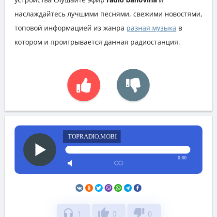
наслаждайтесь лучшими песнями, свежими новостями,
топовой информацией из жанра
разная музыка
в
котором и проигрывается данная радиостанция.
TOPRADIO.MOBI
0:00
headphones
thumb_up
thumb_down
1
0
0