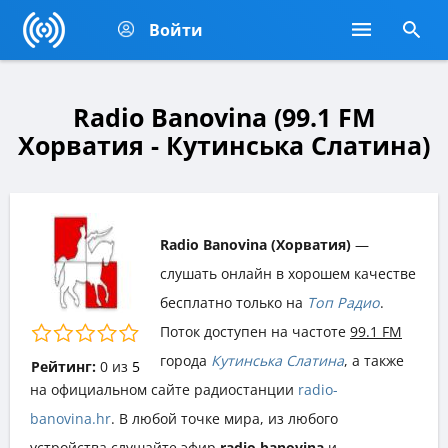
Войти
Radio Banovina (99.1 FM
Хорватия - Кутинська Слатина)
Radio Banovina (Хорватия)
—
слушать онлайн в хорошем качестве
бесплатно только на
Топ Радио
.
Поток доступен на частоте
99.1 FM
города
Кутинська Слатина
, а также
Рейтинг:
0
из
5
на официальном сайте радиостанции
radio-
banovina.hr
. В любой точке мира, из любого
устройства слушайте эфир
radio banovina
и