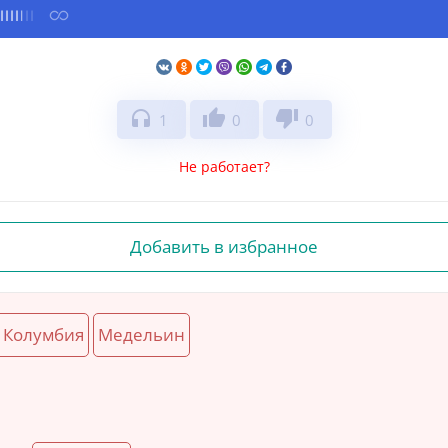
headphones
thumb_up
thumb_down
1
0
0
Не работает?
Добавить в избранное
Колумбия
Медельин