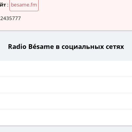
йт
:
besame.fm
 2435777
Radio Bésame в социальных сетях