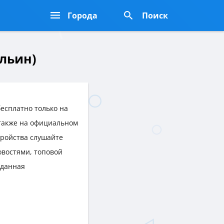
Города
Поиск
ельин)
есплатно только на
 также на официальном
тройства слушайте
востями, топовой
 данная