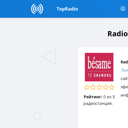
TopRadio
Radio
Rad
Топ
сай
эф
инф
Рейтинг:
0
из
5
радиостанция.