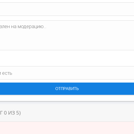
НГ
0
ИЗ
5
)