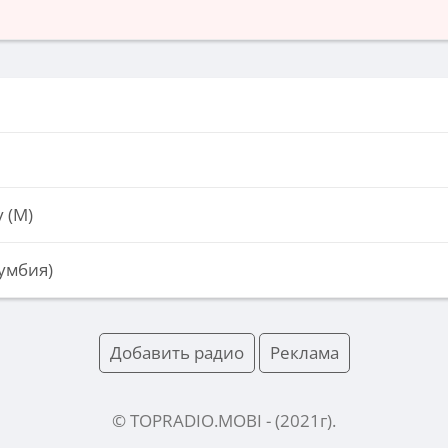
 (М)
умбия)
Добавить радио
Реклама
© TOPRADIO.MOBI
- (
2021
г).