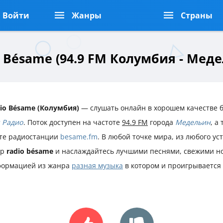
Войти
Жанры
Страны
 Bésame (94.9 FM Колумбия - Мед
io Bésame (Колумбия)
— слушать онлайн в хорошем качестве б
 Радио
. Поток доступен на частоте
94.9 FM
города
Медельин
, а
те радиостанции
besame.fm
. В любой точке мира, из любого ус
ир
radio bésame
и наслаждайтесь лучшими песнями, свежими но
ормацией из жанра
разная музыка
в котором и проигрывается