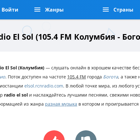
Войти
Жанры
Страны
dio El Sol (105.4 FM Колумбия - Бого
io El Sol (Колумбия)
— слушать онлайн в хорошем качестве бес
ио
. Поток доступен на частоте
105.4 FM
города
Богота
, а также
иостанции
elsol.rcnradio.com
. В любой точке мира, из любого у
ир
radio el sol
и наслаждайтесь лучшими песнями, свежими ново
ормацией из жанра
разная музыка
в котором и проигрывается