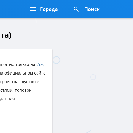
Города
Поиск
та)
платно только на
Топ
 на официальном сайте
стройства слушайте
стями, топовой
 данная