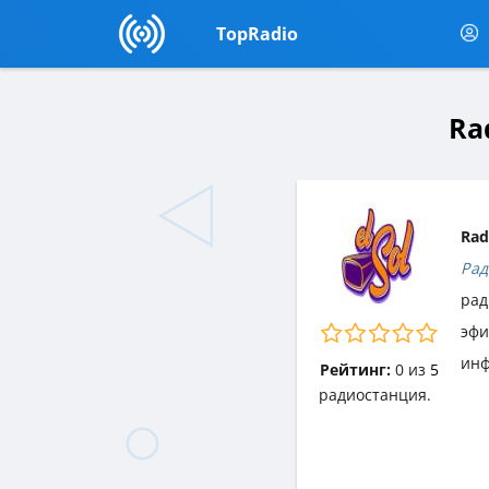
TopRadio
Ra
Rad
Рад
рад
эф
инф
Рейтинг:
0
из
5
радиостанция.