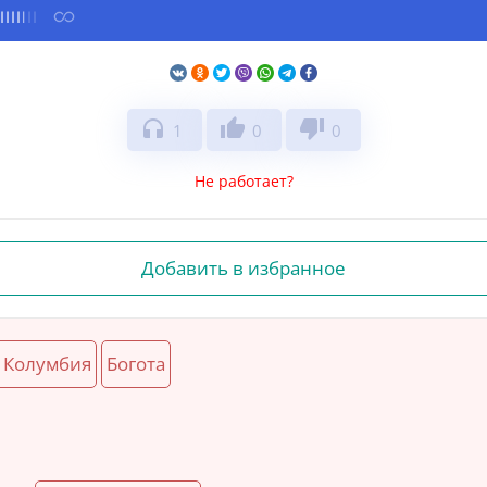
headphones
thumb_up
thumb_down
1
0
0
Не работает?
Добавить в избранное
Колумбия
Богота