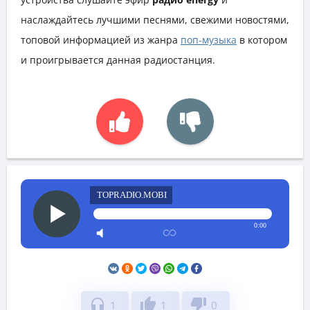
наслаждайтесь лучшими песнями, свежими новостями,
топовой информацией из жанра
поп-музыка
в котором
и проигрывается данная радиостанция.
TOPRADIO.MOBI
0:00
headphones
thumb_up
thumb_down
1
1
0