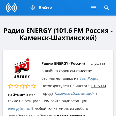
Войти
Радио ENERGY (101.6 FM Россия -
Каменск-Шахтинский)
Радио ENERGY (Россия)
— слушать
онлайн в хорошем качестве
бесплатно только на
Топ Радио
.
Поток доступен на частоте
101.6 FM
города
Каменск-Шахтинский
, а
Рейтинг:
0
из
5
также на официальном сайте радиостанции
energyfm.ru
. В любой точке мира, из любого
устройства слушайте эфир
радио energy
и