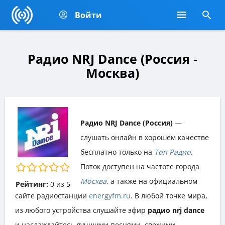
Войти
Радио NRJ Dance (Россия -
Москва)
Радио NRJ Dance (Россия)
—
слушать онлайн в хорошем качестве
бесплатно только на
Топ Радио
.
Поток доступен на частоте города
Москва
, а также на официальном
Рейтинг:
0
из
5
сайте радиостанции
energyfm.ru
. В любой точке мира,
из любого устройства слушайте эфир
радио nrj dance
и наслаждайтесь лучшими песнями, свежими