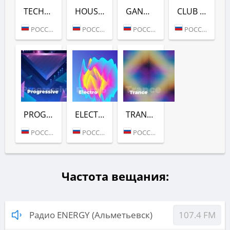
TECHNO (РАДИО ENERGY)
HOUSE (РАДИО ENERGY)
GANGSTA & HIP-HOP (РАДИО ENERGY)
CLUB DANCE (РАДИО ENERGY)
РОССИЯ (МОСКВА)
РОССИЯ (МОСКВА)
РОССИЯ (МОСКВА)
РОССИЯ (МОСКВА)
PROGRESSIVE (РАДИО ENERGY)
ELECTRO (РАДИО ENERGY)
TRANCE (РАДИО ENERGY)
РОССИЯ (МОСКВА)
РОССИЯ (МОСКВА)
РОССИЯ (МОСКВА)
Частота вещания:
Радио ENERGY (Альметьевск)
107.4 FM