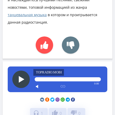
новостями, топовой информацией из жанра
танцевальная музыка
в котором и проигрывается
данная радиостанция.
TOPRADIO.MOBI
0:00
headphones
thumb_up
thumb_down
1
0
0