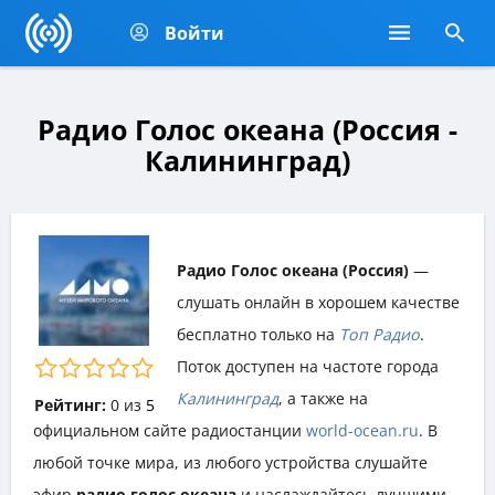
Войти
Радио Голос океана (Россия -
Калининград)
Радио Голос океана (Россия)
—
слушать онлайн в хорошем качестве
бесплатно только на
Топ Радио
.
Поток доступен на частоте города
Калининград
, а также на
Рейтинг:
0
из
5
официальном сайте радиостанции
world-ocean.ru
. В
любой точке мира, из любого устройства слушайте
эфир
радио голос океана
и наслаждайтесь лучшими