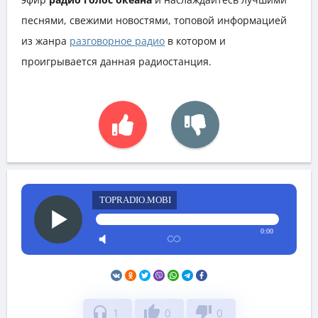
песнями, свежими новостями, топовой информацией
из жанра
разговорное радио
в котором и
проигрывается данная радиостанция.
TOPRADIO.MOBI
0:00
headphones
thumb_up
thumb_down
1
0
0