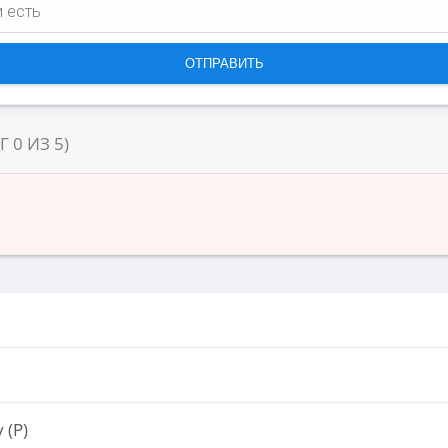
НГ
0
ИЗ
5
)
 (Р)