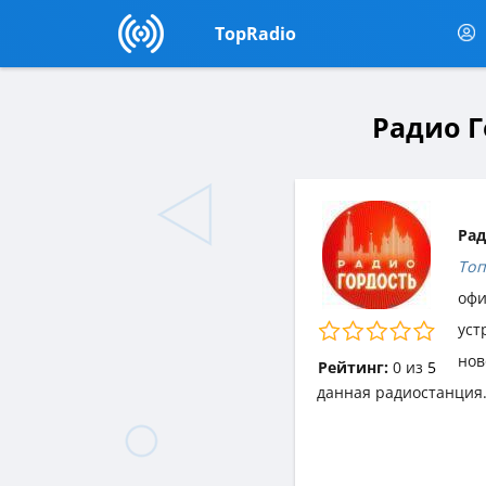
TopRadio
Радио Г
Рад
Топ
офи
уст
нов
Рейтинг:
0
из
5
данная радиостанция