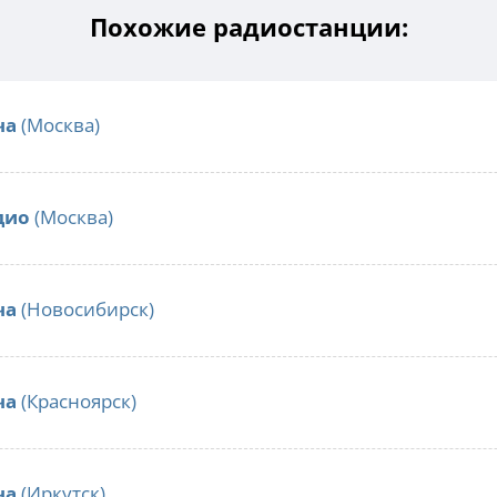
Похожие радиостанции:
ча
(Москва)
дио
(Москва)
ча
(Новосибирск)
ча
(Красноярск)
ча
(Иркутск)