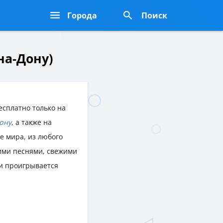
Города
Поиск
на-Дону)
есплатно только на
ону
, а также на
ке мира, из любого
ими песнями, свежими
и проигрывается