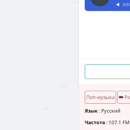
Поп-музыка
Ро
Язык
: Русский
Частота
: 107.1 FM