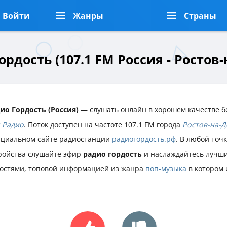
Войти
Жанры
Страны
ордость (107.1 FM Россия - Ростов-
ио Гордость (Россия)
— слушать онлайн в хорошем качестве б
 Радио
. Поток доступен на частоте
107.1 FM
города
Ростов-на-Д
циальном сайте радиостанции
радиогордость.рф
. В любой точ
ройства слушайте эфир
радио гордость
и наслаждайтесь лучш
остями, топовой информацией из жанра
поп-музыка
в котором 
.