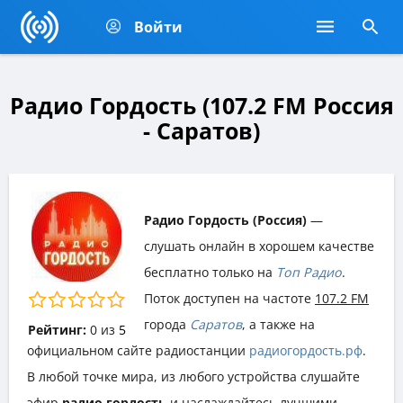
Войти
Радио Гордость (107.2 FM Россия
- Саратов)
Радио Гордость (Россия)
—
слушать онлайн в хорошем качестве
бесплатно только на
Топ Радио
.
Поток доступен на частоте
107.2 FM
города
Саратов
, а также на
Рейтинг:
0
из
5
официальном сайте радиостанции
радиогордость.рф
.
В любой точке мира, из любого устройства слушайте
эфир
радио гордость
и наслаждайтесь лучшими