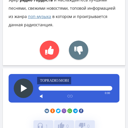
песнями, свежими новостями, топовой информацией
из жанра
поп-музыка
в котором и проигрывается
данная радиостанция.
TOPRADIO.MOBI
0:00
headphones
thumb_up
thumb_down
1
0
0