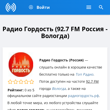
Войти
Радио Гордость (92.7 FM Россия -
Вологда)
Радио Гордость (Россия)
—
слушать онлайн в хорошем качестве
бесплатно только на
Топ Радио
.
Поток доступен на частоте
92.7 FM
города
Вологда
, а также на
Рейтинг:
0
из
5
официальном сайте радиостанции
радиогордость.рф
.
В любой точке мира, из любого устройства слушайте
эфир
радио гордость
и наслаждайтесь лучшими