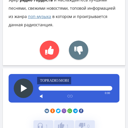
песнями, свежими новостями, топовой информацией
из жанра
поп-музыка
в котором и проигрывается
данная радиостанция.
TOPRADIO.MOBI
0:00
headphones
thumb_up
thumb_down
1
1
0