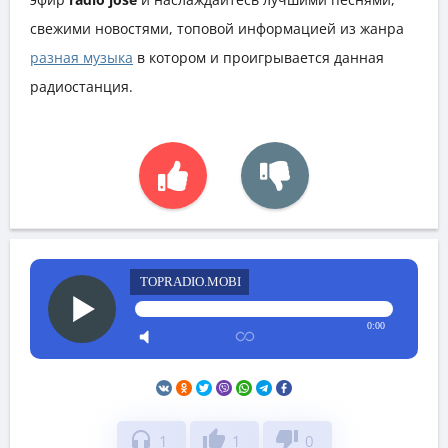
свежими новостями, топовой информацией из жанра
разная музыка
в котором и проигрывается данная
радиостанция.
TOPRADIO.MOBI
0:00
headphones
thumb_up
thumb_down
1
1
0