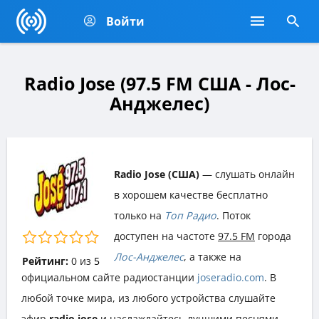
Войти
Radio Jose (97.5 FM США - Лос-
Анджелес)
Radio Jose (США)
— слушать онлайн
в хорошем качестве бесплатно
только на
Топ Радио
. Поток
доступен на частоте
97.5 FM
города
Лос-Анджелес
, а также на
Рейтинг:
0
из
5
официальном сайте радиостанции
joseradio.com
. В
любой точке мира, из любого устройства слушайте
эфир
radio jose
и наслаждайтесь лучшими песнями,