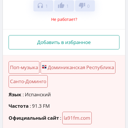
headphones
thumb_up
thumb_down
1
1
0
Не работает?
Добавить в избранное
Поп-музыка
Доминиканская Республика
Санто-Доминго
Язык
: Испанский
Частота
: 91.3 FM
Официальный сайт
:
la91fm.com