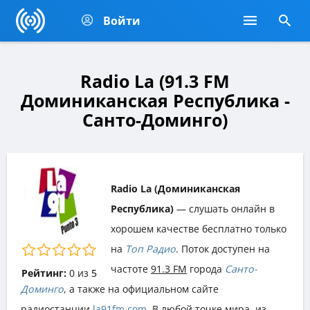
Войти
Radio La (91.3 FM
Доминиканская Республика -
Санто-Доминго)
Radio La (Доминиканская
Республика)
— слушать онлайн в
хорошем качестве бесплатно только
на
Топ Радио
. Поток доступен на
частоте
91.3 FM
города
Санто-
Рейтинг:
0
из
5
Доминго
, а также на официальном сайте
радиостанции
la91fm.com
. В любой точке мира, из