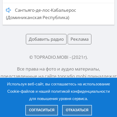
Сантьяго-де-лос-Кабальерос
(Доминиканская Республика)
Добавить радио
Реклама
© TOPRADIO.MOBI
- (
2021
г).
Все права на фото и аудио материалы,
представленные на сайте
topradio.mobi
принадлежат
их законным владельцам.
Используя веб-сайт, вы соглашаетесь на использование
Cookie-файлов и нашей
политикой конфиденциальности
для повышения уровня сервиса.
Русский |
English
СОГЛАСИТЬСЯ
ОТКАЗАТЬСЯ
|
Политика конфиденциальности
Правообладателям