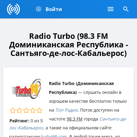
Войти
Radio Turbo (98.3 FM
Доминиканская Республика -
Сантьяго-де-лос-Кабальерос)
Radio Turbo (Доминиканская
Республика)
— слушать онлайн в
хорошем качестве бесплатно только
на
Топ Радио
. Поток доступен на
частоте
98.3 FM
города
Сантьяго-де-
Рейтинг:
0
из
5
лос-Кабальерос
, а также на официальном сайте
радиостанции
turbo98.com
. В любой точке мира, из