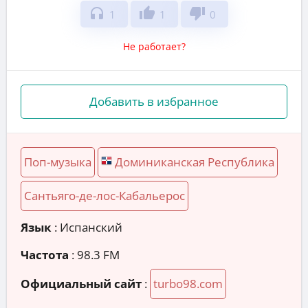
headphones
thumb_up
thumb_down
1
1
0
Не работает?
Добавить в избранное
Поп-музыка
Доминиканская Республика
Сантьяго-де-лос-Кабальерос
Язык
: Испанский
Частота
: 98.3 FM
Официальный сайт
:
turbo98.com