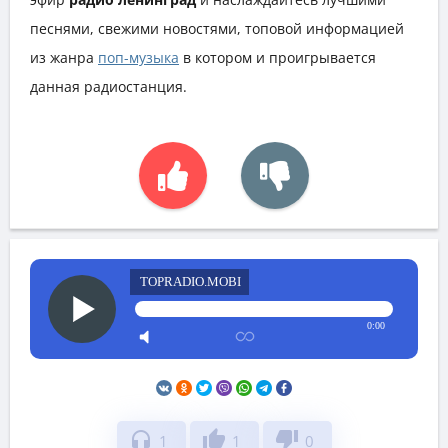
песнями, свежими новостями, топовой информацией
из жанра
поп-музыка
в котором и проигрывается
данная радиостанция.
TOPRADIO.MOBI
0:00
headphones
thumb_up
thumb_down
1
1
0