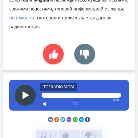
свежими новостями, топовой информацией из жанра
поп-музыка
в котором и проигрывается данная
радиостанция.
TOPRADIO.MOBI
0:00
headphones
thumb_up
thumb_down
1
1
0