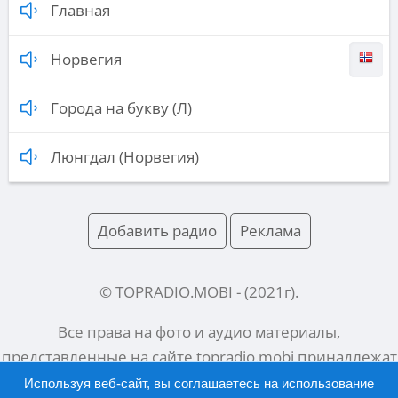
Главная
Норвегия
Города на букву (Л)
Люнгдал (Норвегия)
Добавить радио
Реклама
© TOPRADIO.MOBI
- (
2021
г).
Все права на фото и аудио материалы,
представленные на сайте
topradio.mobi
принадлежат
их законным владельцам.
Используя веб-сайт, вы соглашаетесь на использование