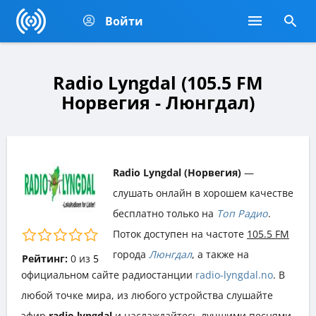
Войти
Radio Lyngdal (105.5 FM
Норвегия - Люнгдал)
Radio Lyngdal (Норвегия)
—
слушать онлайн в хорошем качестве
бесплатно только на
Топ Радио
.
Поток доступен на частоте
105.5 FM
города
Люнгдал
, а также на
Рейтинг:
0
из
5
официальном сайте радиостанции
radio-lyngdal.no
. В
любой точке мира, из любого устройства слушайте
эфир
radio lyngdal
и наслаждайтесь лучшими песнями,