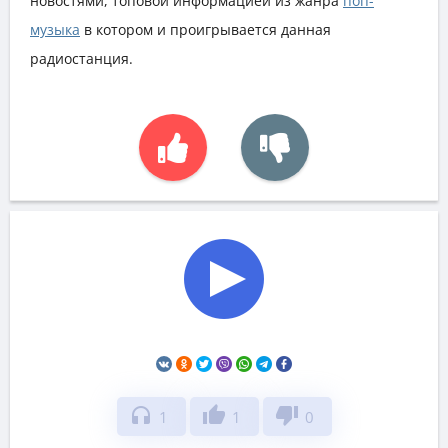
новостями, топовой информацией из жанра
поп-
музыка
в котором и проигрывается данная
радиостанция.
headphones
thumb_up
thumb_down
1
1
0