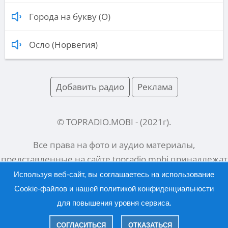
Города на букву (О)
Осло (Норвегия)
Добавить радио
Реклама
© TOPRADIO.MOBI
- (
2021
г).
Все права на фото и аудио материалы,
представленные на сайте
topradio.mobi
принадлежат
их законным владельцам.
Используя веб-сайт, вы соглашаетесь на использование
Cookie-файлов и нашей
политикой конфиденциальности
для повышения уровня сервиса.
Русский |
English
СОГЛАСИТЬСЯ
ОТКАЗАТЬСЯ