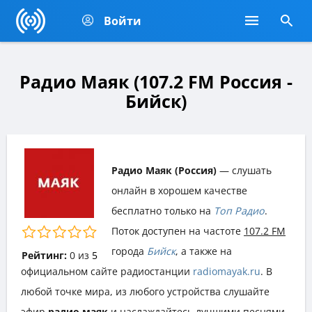
Войти
Радио Маяк (107.2 FM Россия -
Бийск)
Радио Маяк (Россия)
— слушать
онлайн в хорошем качестве
бесплатно только на
Топ Радио
.
Поток доступен на частоте
107.2 FM
города
Бийск
, а также на
Рейтинг:
0
из
5
официальном сайте радиостанции
radiomayak.ru
. В
любой точке мира, из любого устройства слушайте
эфир
радио маяк
и наслаждайтесь лучшими песнями,