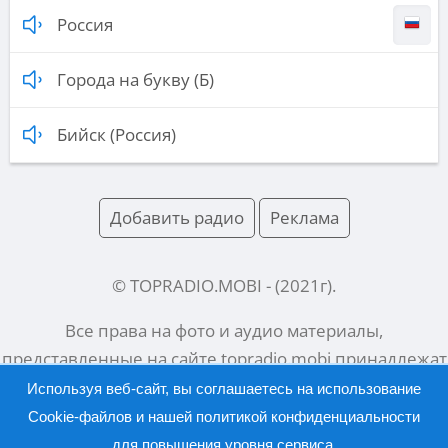
Россия
Города на букву (Б)
Бийск (Россия)
Добавить радио
Реклама
© TOPRADIO.MOBI
- (
2021
г).
Все права на фото и аудио материалы,
представленные на сайте
topradio.mobi
принадлежат
их законным владельцам.
Используя веб-сайт, вы соглашаетесь на использование
Cookie-файлов и нашей
политикой конфиденциальности
для повышения уровня сервиса.