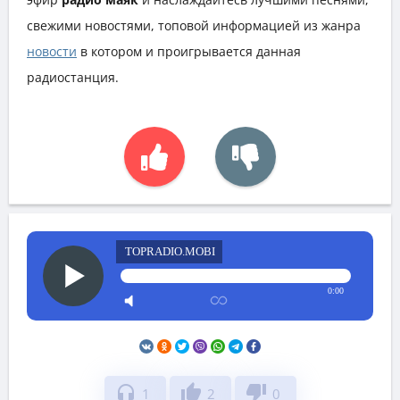
свежими новостями, топовой информацией из жанра
новости
в котором и проигрывается данная
радиостанция.
TOPRADIO.MOBI
0:00
headphones
thumb_up
thumb_down
1
2
0