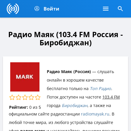
Войти
Радио Маяк (103.4 FM Россия -
Биробиджан)
Радио Маяк (Россия)
— слушать
онлайн в хорошем качестве
бесплатно только на
Топ Радио
.
Поток доступен на частоте
103.4 FM
города
Биробиджан
, а также на
Рейтинг:
0
из
5
официальном сайте радиостанции
radiomayak.ru
. В
любой точке мира, из любого устройства слушайте
эфир
радио маяк
и наслаждайтесь лучшими песнями,