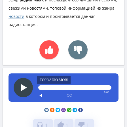
свежими новостями, топовой информацией из жанра
новости
в котором и проигрывается данная
радиостанция.
TOPRADIO.MOBI
0:00
headphones
thumb_up
thumb_down
1
1
1