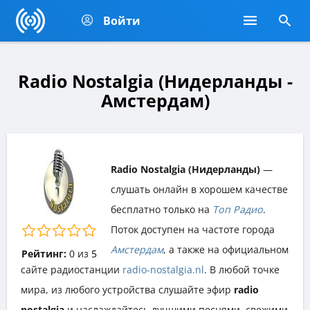
Войти
Radio Nostalgia (Нидерланды -
Амстердам)
Radio Nostalgia (Нидерланды)
—
слушать онлайн в хорошем качестве
бесплатно только на
Топ Радио
.
Поток доступен на частоте города
Амстердам
, а также на официальном
Рейтинг:
0
из
5
сайте радиостанции
radio-nostalgia.nl
. В любой точке
мира, из любого устройства слушайте эфир
radio
nostalgia
и наслаждайтесь лучшими песнями, свежими