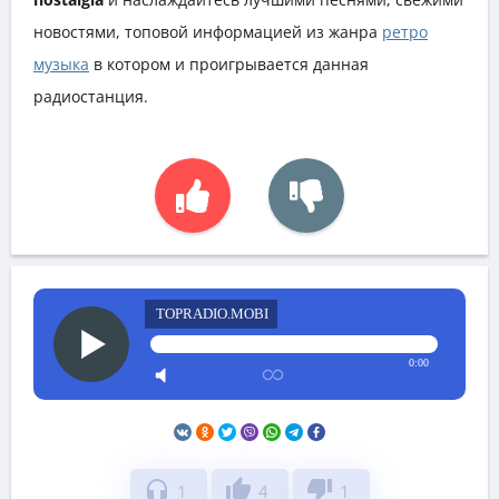
новостями, топовой информацией из жанра
ретро
музыка
в котором и проигрывается данная
радиостанция.
TOPRADIO.MOBI
0:00
headphones
thumb_up
thumb_down
1
4
1