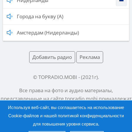
Нидерланды
Города на букву (А)
Амстердам (Нидерланды)
Добавить радио
Реклама
© TOPRADIO.MOBI
- (
2021
г).
Все права на фото и аудио материалы,
представленные на сайте
topradio.mobi
принадлежат
их законным владельцам.
Используя веб-сайт, вы соглашаетесь на использование
Cookie-файлов и нашей
политикой конфиденциальности
для повышения уровня сервиса.