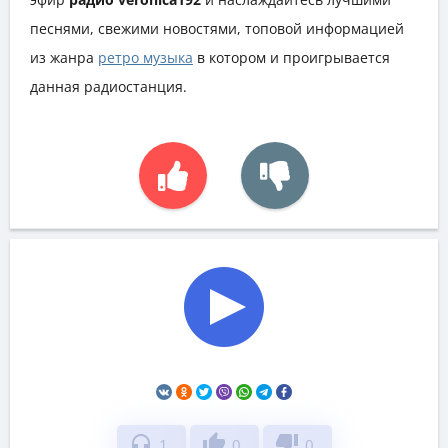
песнями, свежими новостями, топовой информацией
из жанра
ретро музыка
в котором и проигрывается
данная радиостанция.
headphones
thumb_up
thumb_down
1
0
0