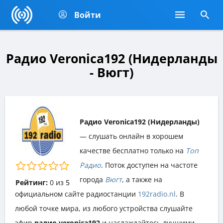
Войти
Радио Veronica192 (Нидерланды
- Вюгт)
Радио Veronica192 (Нидерланды)
— слушать онлайн в хорошем
качестве бесплатно только на
Топ
Радио
. Поток доступен на частоте
города
Вюгт
, а также на
Рейтинг:
0
из
5
официальном сайте радиостанции
192radio.nl
. В
любой точке мира, из любого устройства слушайте
эфир
радио veronica192
и наслаждайтесь лучшими