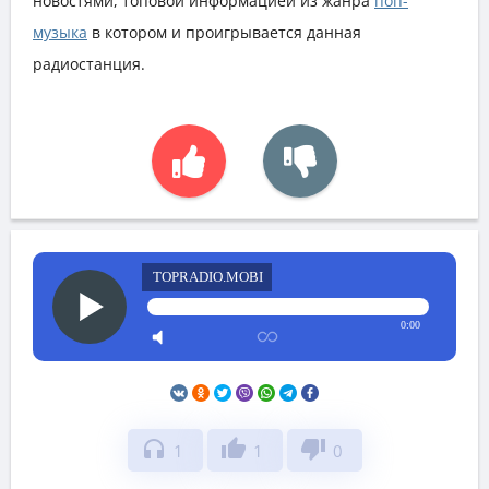
новостями, топовой информацией из жанра
поп-
музыка
в котором и проигрывается данная
радиостанция.
TOPRADIO.MOBI
0:00
headphones
thumb_up
thumb_down
1
1
0