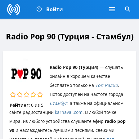
Войти
Radio Pop 90 (Турция - Стамбул)
Radio Pop 90 (Турция)
— слушать
онлайн в хорошем качестве
бесплатно только на
Топ Радио
.
Поток доступен на частоте города
Стамбул
, а также на официальном
Рейтинг:
0
из
5
сайте радиостанции
karnaval.com
. В любой точке
мира, из любого устройства слушайте эфир
radio pop
90
и наслаждайтесь лучшими песнями, свежими