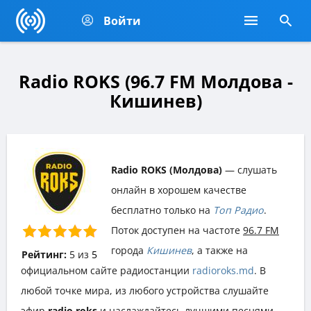
Войти
Radio ROKS (96.7 FM Молдова -
Кишинев)
Radio ROKS (Молдова)
— слушать
онлайн в хорошем качестве
бесплатно только на
Топ Радио
.
Поток доступен на частоте
96.7 FM
города
Кишинев
, а также на
Рейтинг:
5
из
5
официальном сайте радиостанции
radioroks.md
. В
любой точке мира, из любого устройства слушайте
эфир
radio roks
и наслаждайтесь лучшими песнями,