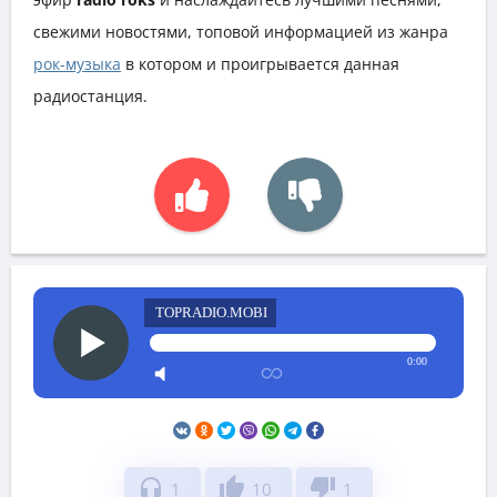
свежими новостями, топовой информацией из жанра
рок-музыка
в котором и проигрывается данная
радиостанция.
TOPRADIO.MOBI
0:00
headphones
thumb_up
thumb_down
1
10
1