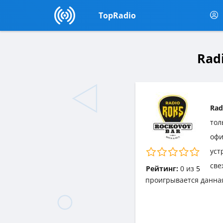
TopRadio
Rad
Rad
тол
офи
уст
све
Рейтинг:
0
из
5
проигрывается данна