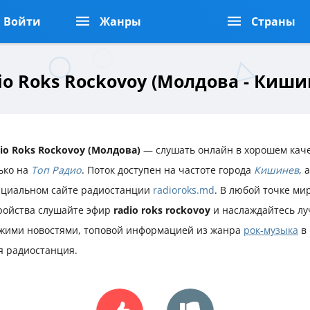
Войти
Жанры
Страны
io Roks Rockovoy (Молдова - Киши
io Roks Rockovoy (Молдова)
— слушать онлайн в хорошем каче
ько на
Топ Радио
. Поток доступен на частоте города
Кишинев
, 
циальном сайте радиостанции
radioroks.md
. В любой точке ми
ройства слушайте эфир
radio roks rockovoy
и наслаждайтесь л
жими новостями, топовой информацией из жанра
рок-музыка
в 
я радиостанция.