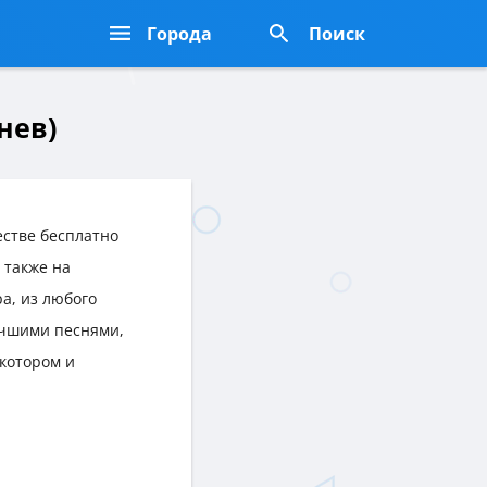
Города
Поиск
нев)
стве бесплатно
а также на
ра, из любого
учшими песнями,
котором и