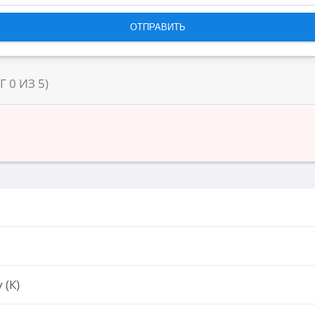
НГ
0
ИЗ
5
)
 (К)