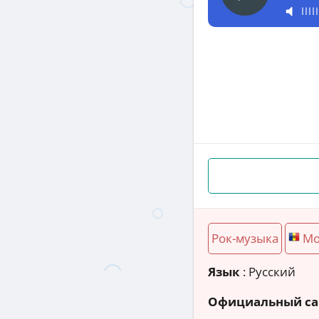
Рок-музыка
Мо
Язык
: Русский
Официальный са