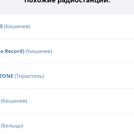
S
(Кишинев)
io Record)
(Кишинев)
mZONE
(Тирасполь)
(Кишинев)
(Бельцы)