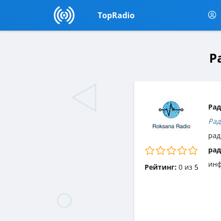
TopRadio
Р
Рад
Рад
рад
рад
инф
Рейтинг:
0
из
5