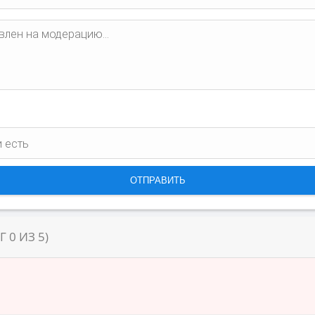
НГ
0
ИЗ
5
)