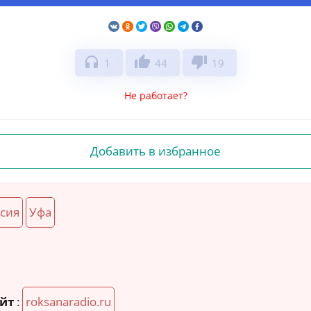
headphones
thumb_up
thumb_down
1
44
19
Не работает?
Добавить в избранное
сия
Уфа
йт
:
roksanaradio.ru