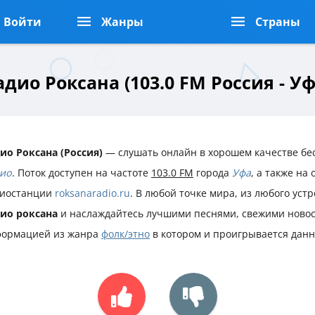
Войти
Жанры
Страны
адио Роксана (103.0 FM Россия - Уф
ио Роксана (Россия)
— слушать онлайн в хорошем качестве бе
ио
. Поток доступен на частоте
103.0 FM
города
Уфа
, а также на
иостанции
roksanaradio.ru
. В любой точке мира, из любого уст
ио роксана
и наслаждайтесь лучшими песнями, свежими новос
ормацией из жанра
фолк/этно
в котором и проигрывается данн