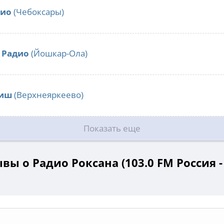
дио
(Чебоксары)
 Радио
(Йошкар-Ола)
лиш
(Верхнеяркеево)
Показать еще
вы о Радио Роксана (103.0 FM Россия -