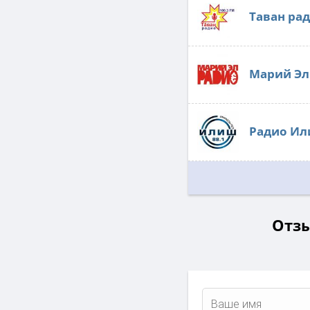
Таван ра
Марий Эл
Радио И
Отзы