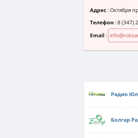
Адрес
:
Октября пр
Телефон
:
8 (347) 
Email
:
info@roksa
Радио Ю
Болгар Р