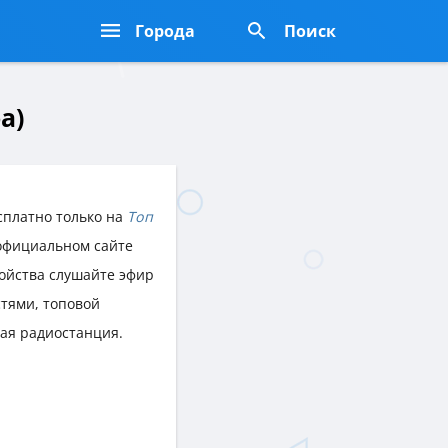
Города
Поиск
а)
сплатно только на
Топ
 официальном сайте
ройства слушайте эфир
тями, топовой
ая радиостанция.