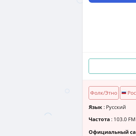
Фолк/Этно
Рос
Язык
: Русский
Частота
: 103.0 FM
Официальный са