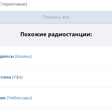
Стерлитамак)
Показать все
Похожие радиостанции:
адиосы
(Казань)
ксана
(Уфа)
дио
(Чебоксары)