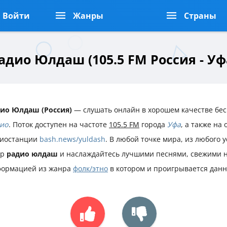
Войти
Жанры
Страны
адио Юлдаш (105.5 FM Россия - Уф
ио Юлдаш (Россия)
— слушать онлайн в хорошем качестве бес
ио
. Поток доступен на частоте
105.5 FM
города
Уфа
, а также на
иостанции
bash.news/yuldash
. В любой точке мира, из любого 
ир
радио юлдаш
и наслаждайтесь лучшими песнями, свежими н
ормацией из жанра
фолк/этно
в котором и проигрывается данн