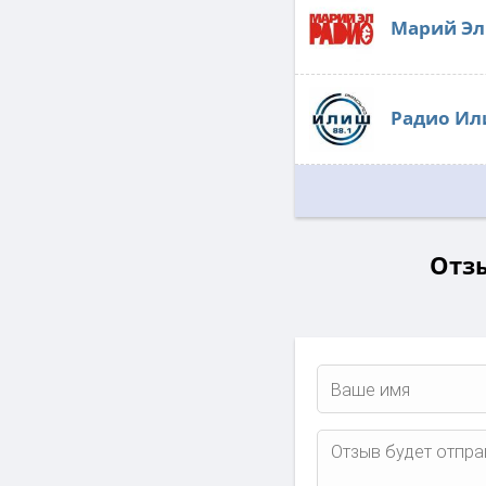
Марий Эл
Радио И
Отзы