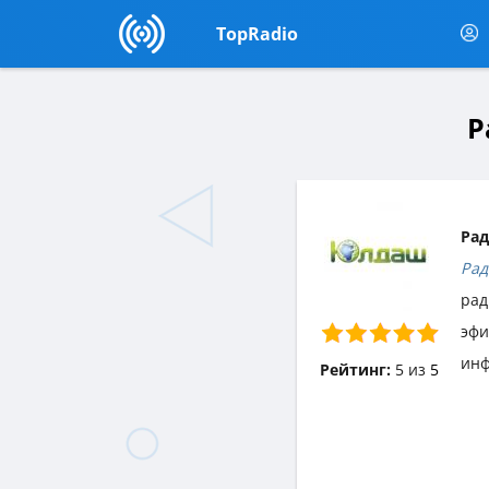
TopRadio
Р
Рад
Рад
рад
эф
инф
Рейтинг:
5
из
5