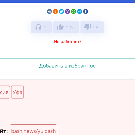
headphones
thumb_up
thumb_down
1
145
28
Не работает?
Добавить в избранное
сия
Уфа
йт
:
bash.news/yuldash