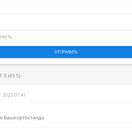
НГ
5
ИЗ
5
)
т 2023 01:41
ио Башкортостанда