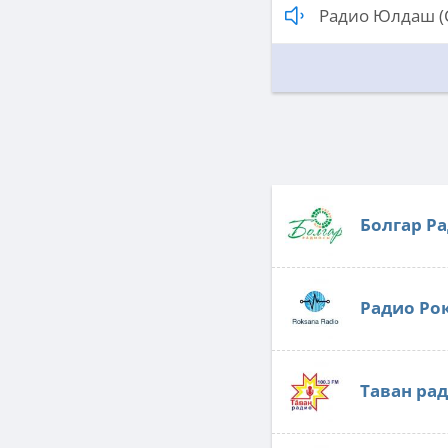
Радио Юлдаш (
Болгар Р
Радио Ро
Таван ра