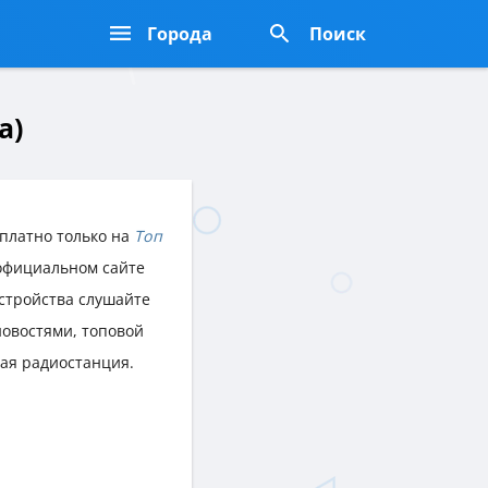
Города
Поиск
а)
платно только на
Топ
 официальном сайте
устройства слушайте
овостями, топовой
ая радиостанция.