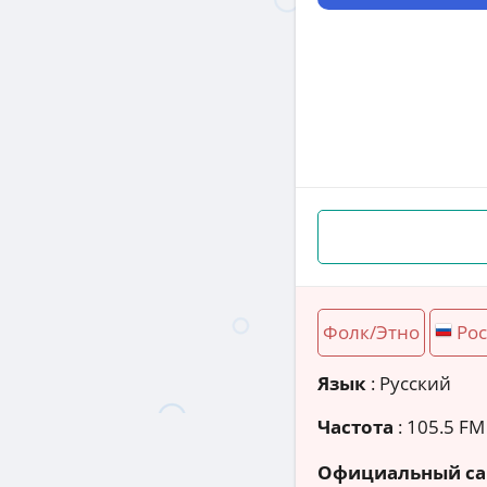
Фолк/Этно
Рос
Язык
: Русский
Частота
: 105.5 FM
Официальный са