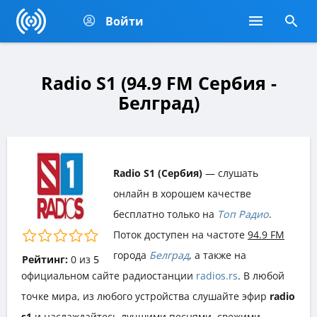
Войти
Radio S1 (94.9 FM Сербия -
Белград)
Radio S1 (Сербия)
— слушать
онлайн в хорошем качестве
бесплатно только на
Топ Радио
.
Поток доступен на частоте
94.9 FM
города
Белград
, а также на
Рейтинг:
0
из
5
официальном сайте радиостанции
radios.rs
. В любой
точке мира, из любого устройства слушайте эфир
radio
s1
и наслаждайтесь лучшими песнями, свежими