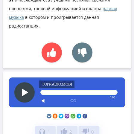
новостями, топовой информацией из жанра
разная
музыка
в котором и проигрывается данная
радиостанция.
TOPRADIO.MOBI
0:00
headphones
thumb_up
thumb_down
1
2
0