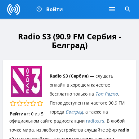
Войти
Radio S3 (90.9 FM Сербия -
Белград)
Radio S3 (Сербия)
— слушать
онлайн в хорошем качестве
бесплатно только на
Топ Радио
.
Поток доступен на частоте
90.9 FM
города
Белград
, а также на
Рейтинг:
0
из
5
официальном сайте радиостанции
radios.rs
. В любой
точке мира, из любого устройства слушайте эфир
radio
s3
и наслаждайтесь лучшими песнями, свежими