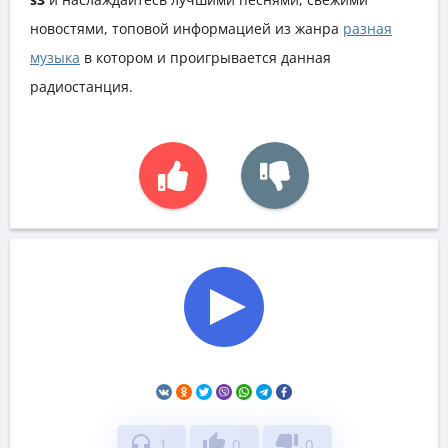
новостями, топовой информацией из жанра
разная
музыка
в котором и проигрывается данная
радиостанция.
headphones
thumb_up
thumb_down
1
0
0