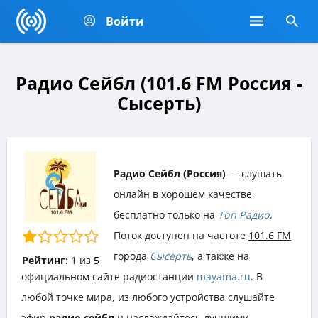
Войти
Радио Сейбл (101.6 FM Россия -
Сысерть)
Радио Сейбл (Россия)
— слушать
онлайн в хорошем качестве
бесплатно только на
Топ Радио
.
Поток доступен на частоте
101.6 FM
города
Сысерть
, а также на
Рейтинг:
1
из
5
официальном сайте радиостанции
mayama.ru
. В
любой точке мира, из любого устройства слушайте
эфир
радио сейбл
и наслаждайтесь лучшими