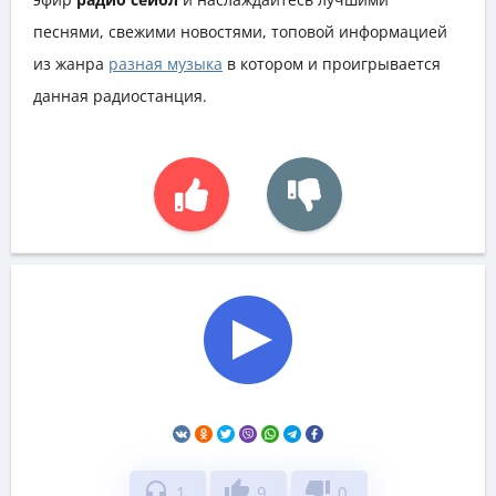
песнями, свежими новостями, топовой информацией
из жанра
разная музыка
в котором и проигрывается
данная радиостанция.
headphones
thumb_up
thumb_down
1
9
0