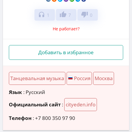
headphones
thumb_up
thumb_down
1
7
0
Не работает?
Добавить в избранное
Танцевальная музыка
Россия
Москва
Язык
: Русский
Официальный сайт
:
cityeden.info
Телефон
:
+7 800 350 97 90