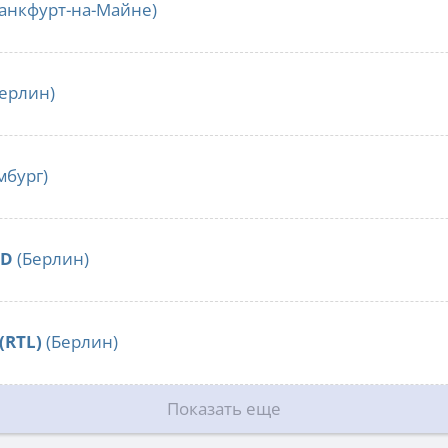
анкфурт-на-Майне)
ерлин)
мбург)
LD
(Берлин)
 (RTL)
(Берлин)
Показать еще