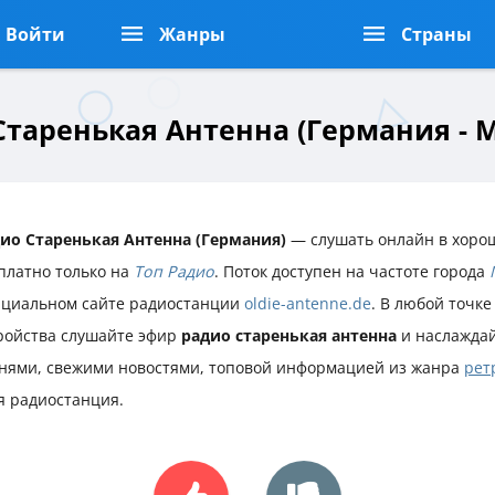
Войти
Жанры
Страны
Старенькая Антенна (Германия - 
ио Старенькая Антенна (Германия)
— слушать онлайн в хоро
платно только на
Топ Радио
. Поток доступен на частоте города
циальном сайте радиостанции
oldie-antenne.de
. В любой точке
ройства слушайте эфир
радио старенькая антенна
и наслажда
нями, свежими новостями, топовой информацией из жанра
рет
я радиостанция.