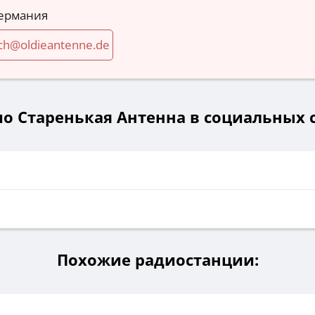
ермания
h@oldieantenne.de
о Старенькая Антенна в социальных 
Похожие радиостанции: