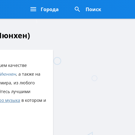
Города
Поиск
Мюнхен)
шем качестве
Мюнхен
, а также на
 мира, из любого
йтесь лучшими
ро музыка
в котором и