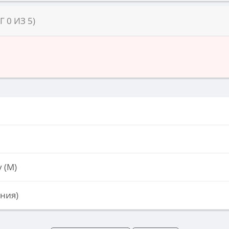
НГ
0
ИЗ
5
)
 (М)
ния)