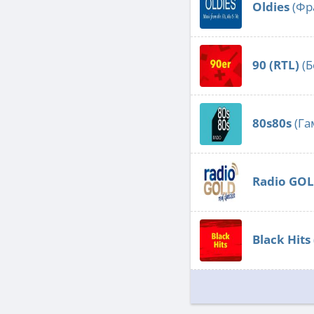
Oldies
(Фр
90 (RTL)
(Б
80s80s
(Га
Radio GO
Black Hits