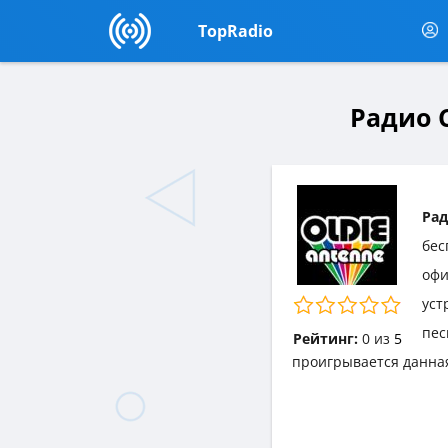
TopRadio
Радио 
Рад
бес
офи
уст
пес
Рейтинг:
0
из
5
проигрывается данна