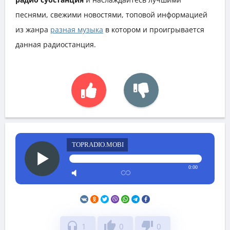
песнями, свежими новостями, топовой информацией
из жанра
разная музыка
в котором и проигрывается
данная радиостанция.
TOPRADIO.MOBI
0:00
headphones
thumb_up
thumb_down
1
0
0