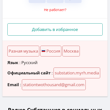
Не работает?
Добавить в избранное
Разная музыка
Россия
Москва
Язык
: Русский
Официальный сайт
:
substation.myrh.media
Email
:
stationtwothousand@gmail.com
Радио Субстанция в социальных