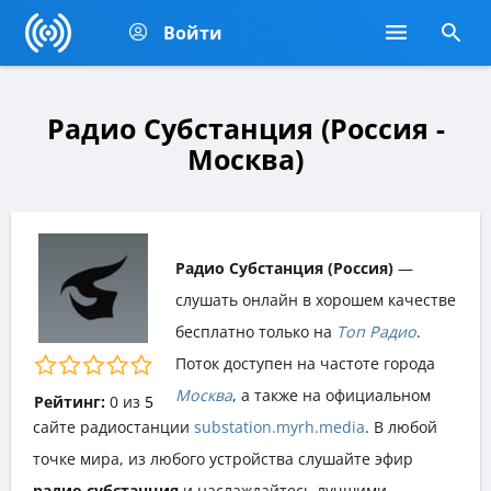
Войти
Радио Субстанция (Россия -
Москва)
Радио Субстанция (Россия)
—
слушать онлайн в хорошем качестве
бесплатно только на
Топ Радио
.
Поток доступен на частоте города
Москва
, а также на официальном
Рейтинг:
0
из
5
сайте радиостанции
substation.myrh.media
. В любой
точке мира, из любого устройства слушайте эфир
радио субстанция
и наслаждайтесь лучшими