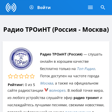
Войти
Радио ТРОиНТ (Россия - Москва)
Радио ТРОиНТ (Россия)
— слушать
онлайн в хорошем качестве
бесплатно только на
Топ Радио
.
Поток доступен на частоте города
Москва
, а также на официальном
Рейтинг:
0
из
5
сайте радиостанции
волнорез
. В любой точке мира,
из любого устройства слушайте эфир
радио троинт
и
наслаждайтесь лучшими песнями, свежими новостями,