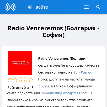
Войти
Radio Venceremos (Болгария -
София)
Radio Venceremos (Болгария)
—
слушать онлайн в хорошем качестве
бесплатно только на
Топ Радио
.
Поток доступен на частоте города
София
, а также на официальном
Рейтинг:
0
из
5
сайте радиостанции
komunistibg.wordpress.com
. В
любой точке мира, из любого устройства слушайте
эфир
radio venceremos
и наслаждайтесь лучшими