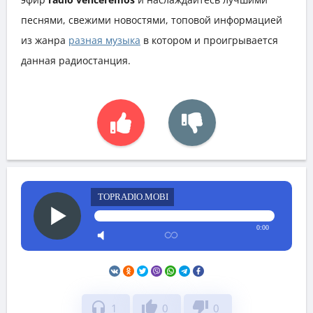
песнями, свежими новостями, топовой информацией
из жанра
разная музыка
в котором и проигрывается
данная радиостанция.
TOPRADIO.MOBI
0:00
headphones
thumb_up
thumb_down
1
0
0