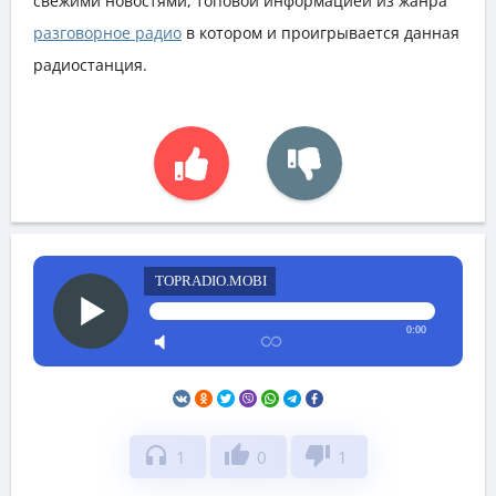
свежими новостями, топовой информацией из жанра
разговорное радио
в котором и проигрывается данная
радиостанция.
TOPRADIO.MOBI
0:00
headphones
thumb_up
thumb_down
1
0
1