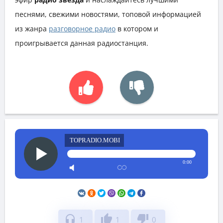
песнями, свежими новостями, топовой информацией
из жанра
разговорное радио
в котором и
проигрывается данная радиостанция.
TOPRADIO.MOBI
0:00
headphones
thumb_up
thumb_down
1
1
0