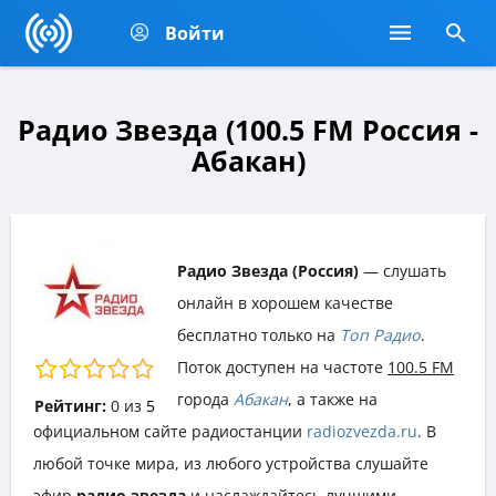
Войти
Радио Звезда (100.5 FM Россия -
Абакан)
Радио Звезда (Россия)
— слушать
онлайн в хорошем качестве
бесплатно только на
Топ Радио
.
Поток доступен на частоте
100.5 FM
города
Абакан
, а также на
Рейтинг:
0
из
5
официальном сайте радиостанции
radiozvezda.ru
. В
любой точке мира, из любого устройства слушайте
эфир
радио звезда
и наслаждайтесь лучшими