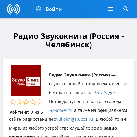
Войти
Радио Звукокнига (Россия -
Челябинск)
Радио Звукокнига (Россия)
—
слушать онлайн в хорошем качестве
бесплатно только на
Топ Радио
.
Поток доступен на частоте города
Челябинск
, а также на официальном
Рейтинг:
0
из
5
сайте радиостанции
zvukokniga.ucoz.ru
. В любой точке
мира, из любого устройства слушайте эфир
радио
звукокнига
и наслаждайтесь лучшими песнями,