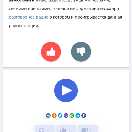
свежими новостями, топовой информацией из жанра
разговорное радио
в котором и проигрывается данная
радиостанция.
headphones
thumb_up
thumb_down
1
1
0