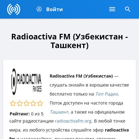
Войти
Radioactiva FM (Узбекистан -
Ташкент)
Radioactiva FM (Узбекистан)
—
слушать онлайн в хорошем качестве
бесплатно только на
Топ Радио
.
Поток доступен на частоте города
Ташкент
, а также на официальном
Рейтинг:
0
из
5
сайте радиостанции
radioactivafm.org
. В любой точке
мира, из любого устройства слушайте эфир
radioactiva
fm
и наслаждайтесь лучшими песнями, свежими