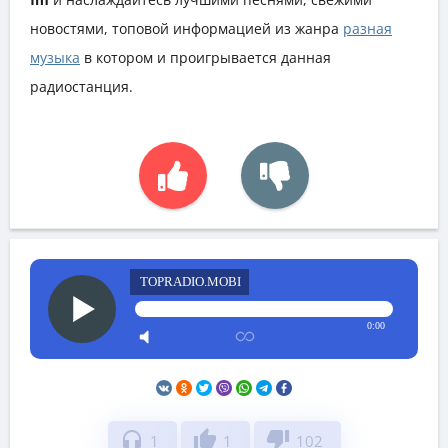
новостями, топовой информацией из жанра
разная
музыка
в котором и проигрывается данная
радиостанция.
TOPRADIO.MOBI
0:00
headphones
thumb_up
thumb_down
1
1
102