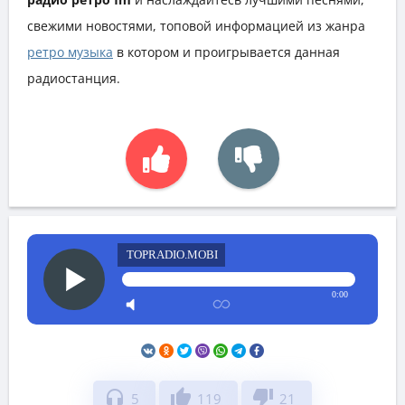
свежими новостями, топовой информацией из жанра
ретро музыка
в котором и проигрывается данная
радиостанция.
TOPRADIO.MOBI
0:00
headphones
thumb_up
thumb_down
5
119
21