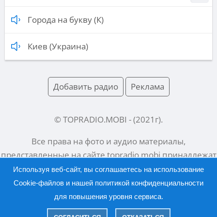
Города на букву (К)
Киев (Украина)
Добавить радио
Реклама
© TOPRADIO.MOBI
- (
2021
г).
Все права на фото и аудио материалы,
представленные на сайте
topradio.mobi
принадлежат
их законным владельцам.
Используя веб-сайт, вы соглашаетесь на использование
Cookie-файлов и нашей
политикой конфиденциальности
для повышения уровня сервиса.
Русский |
English