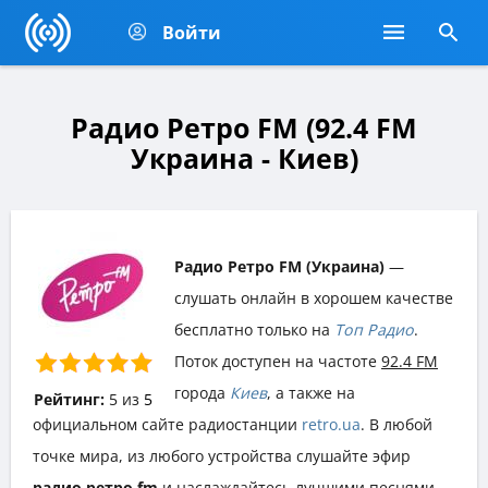
Войти
Радио Ретро FM (92.4 FM
Украина - Киев)
Радио Ретро FM (Украина)
—
слушать онлайн в хорошем качестве
бесплатно только на
Топ Радио
.
Поток доступен на частоте
92.4 FM
города
Киев
, а также на
Рейтинг:
5
из
5
официальном сайте радиостанции
retro.ua
. В любой
точке мира, из любого устройства слушайте эфир
радио ретро fm
и наслаждайтесь лучшими песнями,