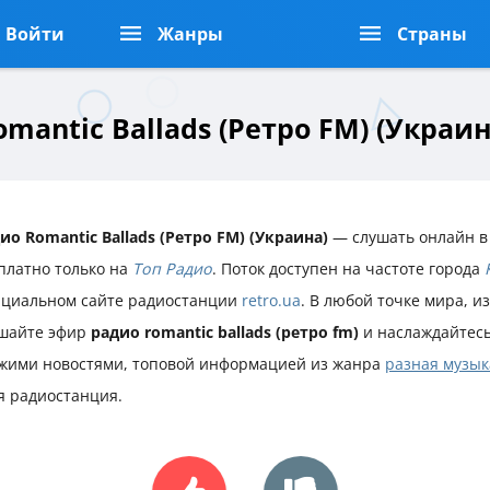
Войти
Жанры
Страны
mantic Ballads (Ретро FM) (Украин
ио Romantic Ballads (Ретро FM) (Украина)
— слушать онлайн в
платно только на
Топ Радио
. Поток доступен на частоте города
циальном сайте радиостанции
retro.ua
. В любой точке мира, и
шайте эфир
радио romantic ballads (ретро fm)
и наслаждайтес
жими новостями, топовой информацией из жанра
разная музык
я радиостанция.