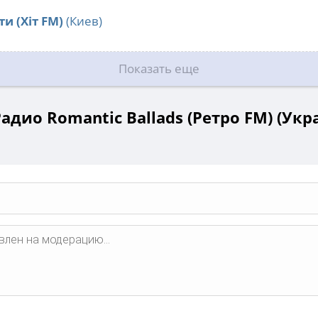
ти (Хіт FM)
(Киев)
Показать еще
адио Romantic Ballads (Ретро FM) (Укра