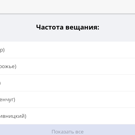
Частота вещания:
р)
рожье)
)
енчуг)
пивницкий)
Показать все