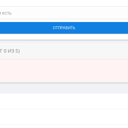
НГ
0
ИЗ
5
)