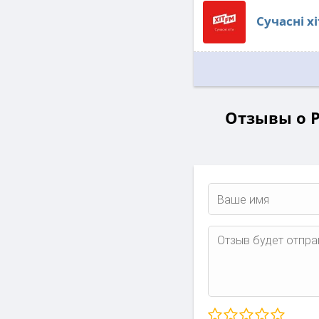
Сучасні хі
Отзывы о Р