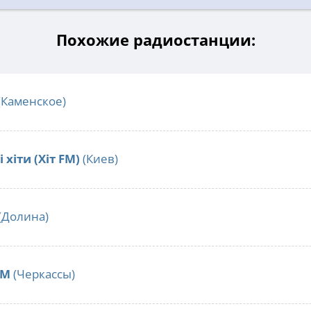
Похожие радиостанции:
(Каменское)
 хіти (Хіт FM)
(Киев)
(Долина)
FM
(Черкассы)