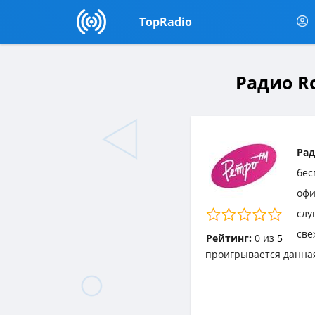
TopRadio
Радио Ro
Рад
бес
офи
слу
све
Рейтинг:
0
из
5
проигрывается данна