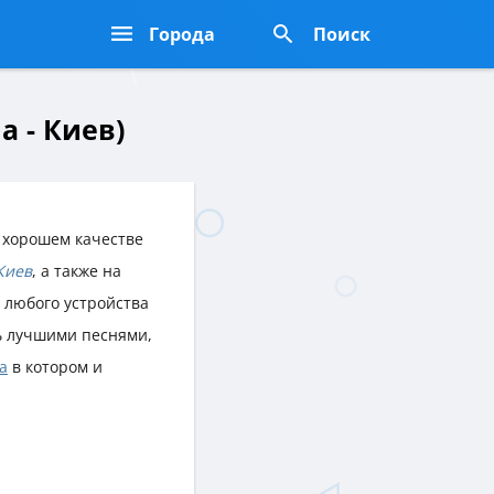
Города
Поиск
а - Киев)
 хорошем качестве
Киев
, а также на
з любого устройства
ь лучшими песнями,
а
в котором и