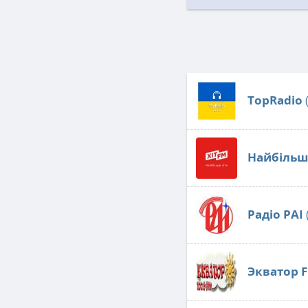
TopRadio
Найбільші
Радіо РАІ
Экватор 