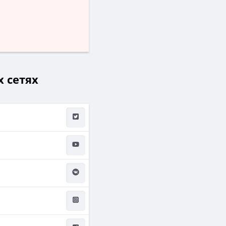
х сетях