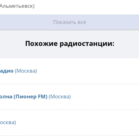
(Альметьевск)
Показать все
Похожие радиостанции:
Радио
(Москва)
олна (Пионер FM)
(Москва)
осква)