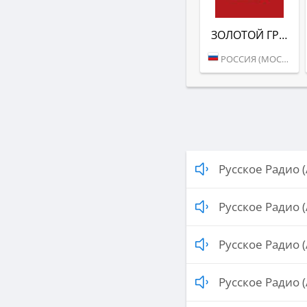
ЗОЛОТОЙ ГРАММОФОН (РУССКОЕ РАДИО)
РОССИЯ (МОСКВА)
Русское Радио 
Русское Радио 
Русское Радио 
Русское Радио 