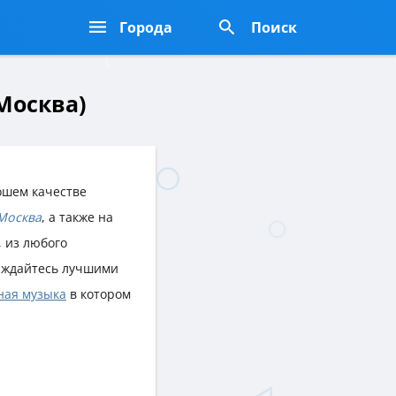
Города
Поиск
 Москва)
ошем качестве
Москва
, а также на
, из любого
аждайтесь лучшими
ная музыка
в котором