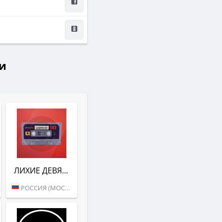
и
ЛИХИЕ ДЕВЯНОСТЫЕ (РУССКОЕ РАДИО)
РОССИЯ (МОСКВА)