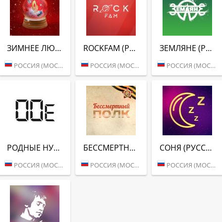
ЗИМНЕЕ ЛЮБИМОЕ (РУССКОЕ РАДИО)
ROCKFAM (РУССКОЕ РАДИО)
ЗЕМЛЯНЕ (РУССКОЕ РАДИО)
РОССИЯ (МОСКВА)
РОССИЯ (МОСКВА)
РОССИЯ (МОСКВА)
РОДНЫЕ НУЛЕВЫЕ (РУССКОЕ РАДИО)
БЕССМЕРТНЫЙ ПОЛК (РУССКОЕ РАДИО)
СОНЯ (РУССКОЕ РАДИО)
РОССИЯ (МОСКВА)
РОССИЯ (МОСКВА)
РОССИЯ (МОСКВА)