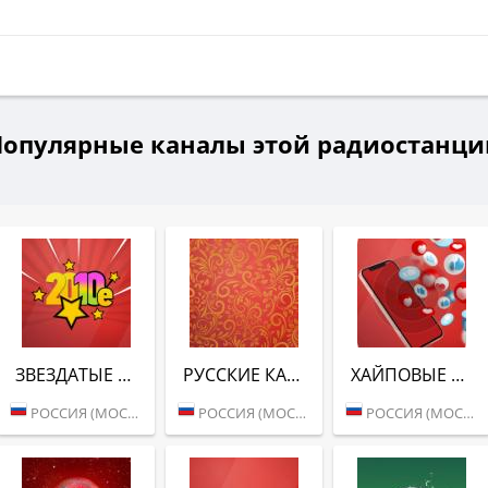
и
Популярные каналы этой радиостанци
ЗВЕЗДАТЫЕ ДЕСЯТЫЕ (РУССКОЕ РАДИО)
РУССКИЕ КАВЕРЫ (РУССКОЕ РАДИО)
ХАЙПОВЫЕ ДВАДЦАТЫЕ - РУССКОЕ РАДИО
РОССИЯ (МОСКВА)
РОССИЯ (МОСКВА)
РОССИЯ (МОСКВА)