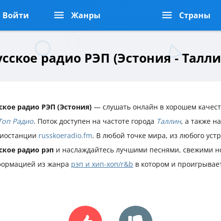
Войти
Жанры
Страны
усское радио РЭП (Эстония - Талли
ское радио РЭП (Эстония)
— слушать онлайн в хорошем качест
Топ Радио
. Поток доступен на частоте города
Таллин
, а также 
иостанции
russkoeradio.fm
. В любой точке мира, из любого уст
ское радио рэп
и наслаждайтесь лучшими песнями, свежими н
ормацией из жанра
рэп и хип-хоп/r&b
в котором и проигрывае