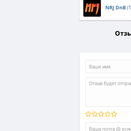
NRJ DnB
(
Отзы