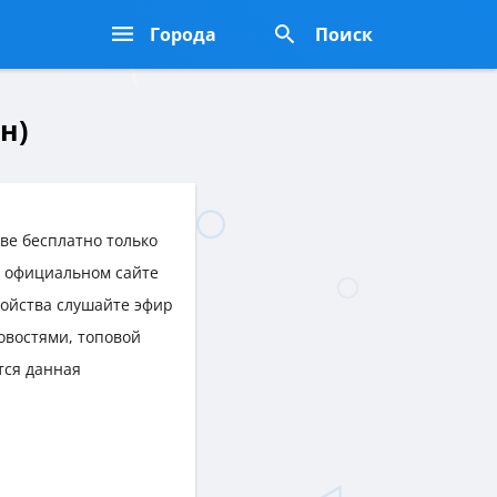
Города
Поиск
н)
ве бесплатно только
на официальном сайте
ройства слушайте эфир
овостями, топовой
тся данная