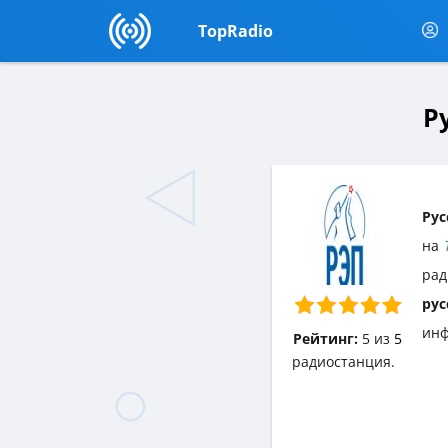
TopRadio
Р
Рус
на
рад
рус
инф
Рейтинг:
5
из
5
радиостанция.