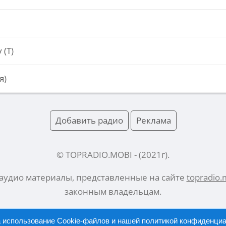
 (Т)
я)
Добавить радио
Реклама
© TOPRADIO.MOBI
- (
2021
г).
 аудио материалы, представленные на сайте
topradio.
законным владельцам.
а использование Cookie-файлов и нашей
политикой конфиденци