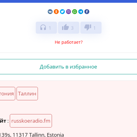
headphones
thumb_up
thumb_down
1
3
1
Не работает?
Добавить в избранное
тония
Таллин
йт
:
russkoeradio.fm
39s, 11317 Tallinn, Estonia