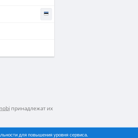
mobi
принадлежат их
альности
для повышения уровня сервиса.