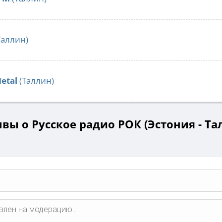
Таллин)
etal
(Таллин)
вы о Русское радио РОК (Эстония - Та