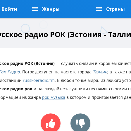
Войти
Жанры
Страны
усское радио РОК (Эстония - Талли
ское радио РОК (Эстония)
— слушать онлайн в хорошем качест
Топ Радио
. Поток доступен на частоте города
Таллин
, а также 
иостанции
russkoeradio.fm
. В любой точке мира, из любого уст
ское радио рок
и наслаждайтесь лучшими песнями, свежими н
ормацией из жанра
рок-музыка
в котором и проигрывается да