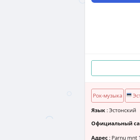
Рок-музыка
Эс
Язык
: Эстонский
Официальный са
Адрес
:
Parnu mnt 1