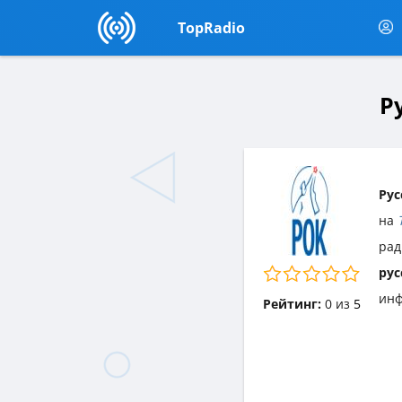
TopRadio
Р
Рус
на
рад
рус
инф
Рейтинг:
0
из
5