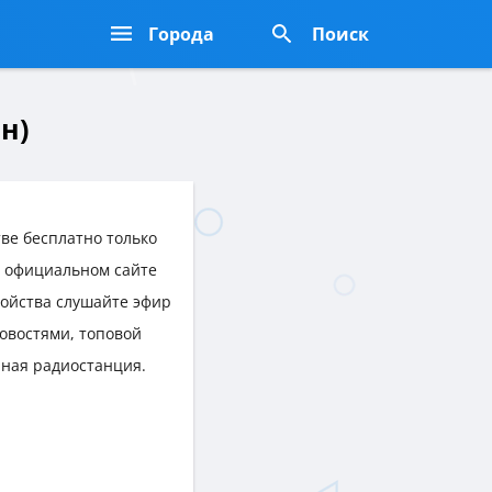
Города
Поиск
н)
ве бесплатно только
на официальном сайте
ройства слушайте эфир
овостями, топовой
нная радиостанция.