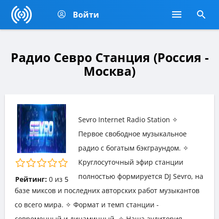
Войти
Радио Севро Станция (Россия -
Москва)
Sevro Internet Radio Station ✧
Первое свободное музыкальное
радио с богатым бэкграундом. ✧
Круглосуточный эфир станции
полностью формируется DJ Sevro, на
Рейтинг:
0
из
5
базе миксов и последних авторских работ музыкантов
со всего мира. ✧ Формат и темп станции -
современный и динамичный. ✧ Наша аудитория -