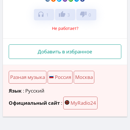
headphones
thumb_up
thumb_down
1
3
0
Не работает?
Добавить в избранное
Разная музыка
Россия
Москва
Язык
: Русский
Официальный сайт
:
MyRadio24