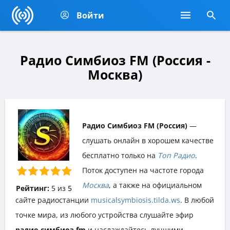
Войти
Радио Симбиоз FM (Россия -
Москва)
Радио Симбиоз FM (Россия)
—
слушать онлайн в хорошем качестве
бесплатно только на
Топ Радио
.
Поток доступен на частоте города
Москва
, а также на официальном
Рейтинг:
5
из
5
сайте радиостанции
musicalsymbiosis.tilda.ws
. В любой
точке мира, из любого устройства слушайте эфир
радио симбиоз fm
и наслаждайтесь лучшими