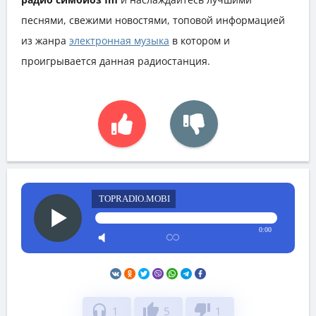
песнями, свежими новостями, топовой информацией
из жанра
электронная музыка
в котором и
проигрывается данная радиостанция.
TOPRADIO.MOBI
0:00
headphones
thumb_up
thumb_down
1
5
1