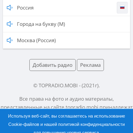
Россия
Города на букву (М)
Москва (Россия)
Добавить радио
Реклама
© TOPRADIO.MOBI
- (
2021
г).
Все права на фото и аудио материалы,
представленные на сайте
topradio.mobi
принадлежат
их законным владельцам.
Используя веб-сайт, вы соглашаетесь на использование
Cookie-файлов и нашей
политикой конфиденциальности
для повышения уровня сервиса.