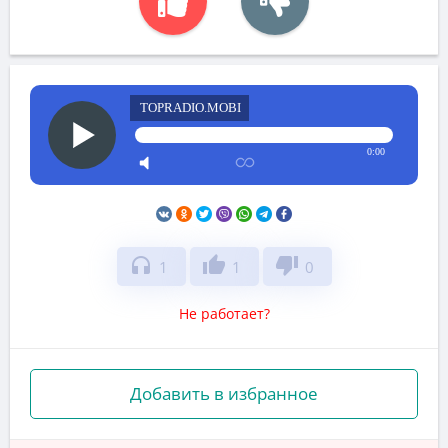
TOPRADIO.MOBI
0:00
headphones
thumb_up
thumb_down
1
1
0
Не работает?
Добавить в избранное