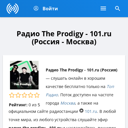
Войти
Радио The Prodigy - 101.ru
(Россия - Москва)
Радио The Prodigy - 101.ru (Россия)
— слушать онлайн в хорошем
качестве бесплатно только на
Топ
Радио
. Поток доступен на частоте
города
Москва
, а также на
Рейтинг:
0
из
5
официальном сайте радиостанции
101.ru
. В любой
точке мира, из любого устройства слушайте эфир
радио the prodigy - 101.ru
и наслаждайтесь лучшими