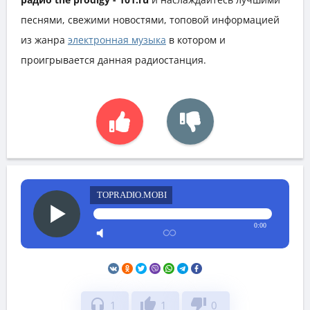
песнями, свежими новостями, топовой информацией
из жанра
электронная музыка
в котором и
проигрывается данная радиостанция.
TOPRADIO.MOBI
0:00
headphones
thumb_up
thumb_down
1
1
0